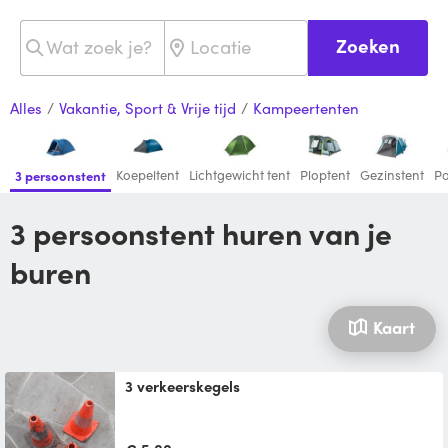
Zoeken
Alles
/
Vakantie, Sport & Vrije tijd
/
Kampeertenten
Koepeltent
Lichtgewicht tent
Ploptent
Gezinstent
Po
3 persoonstent
3 persoonstent huren van je
buren
Kaart
3 verkeerskegels