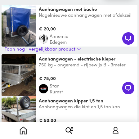
Aanhangwagen met bache
Nagelnieuwe aanhangwagen met afdekzeil
te huur. Slot aanwezig. Zie foto's voor meer
info.
€ 20,00
annemie
Edegem
Toon nog 1 vergelijkbaar product
Aanhangwagen - electrische kieper
750 kg - ongeremd - rijbewijs B - 3meter
lang - 1,5meter breed - electrische kieper.
Whatsapp: 047
€ 75,00
Stan
Rumst
Aanhangwagen kipper 1,5 ton
Aanhangwagen die kipt en 1,5 ton kan
dragen
€ 50,00
Dave
Beveren-Kruibeke-Zwijndrecht