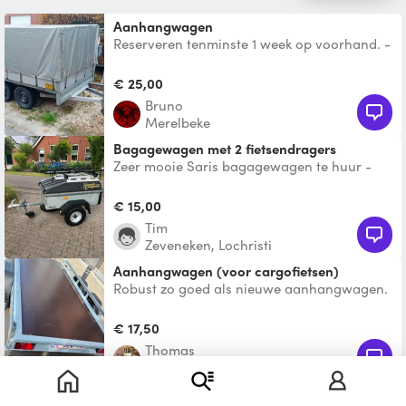
Aanhangwagen
Reserveren tenminste 1 week op voorhand. -
L 250 cm x B 150 cm x H 105 cm - maximum
400 kg aan mate
€ 25,00
Bruno
Merelbeke
Bagagewagen met 2 fietsendragers
Zeer mooie Saris bagagewagen te huur -
zonder speciaal rijbewijs! Op zoek naar
extra ruimte voor je
€ 15,00
Tim
Zeveneken, Lochristi
Aanhangwagen (voor cargofietsen)
Robust zo goed als nieuwe aanhangwagen.
Ongeremd 750kg dus kan door iedere
wagen getrokken worden. I
€ 17,50
Thomas
Sint-Amandsberg, Gent
Reclame aanhanger publicatie trailer