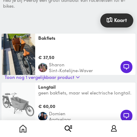
heb je bij Peerby een groot aanbod! Van racefietsen tot e-
bikes.
Kaart
Bakfiets
€ 37,50
Sharon
Sint-Katelijne-Waver
Toon nog 1 vergelijkbaar product
longtail
geen bakfiets, maar wel electrische longtail.
Deze staat ook te koop.
https://www.2dehands.be/selle
€ 60,00
Domien
Aartselaar
Bakfiets
Stevige bakfiets van Bakfiets.nl zonder