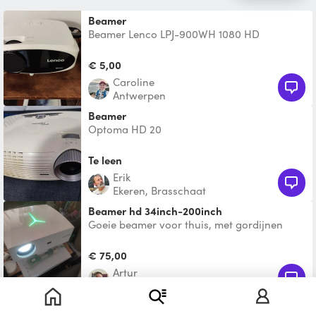
Beamer
Beamer Lenco LPJ-900WH 1080 HD
Schermgrootte tem ong 200 inch 2 HDMI
poorten 1 USB-A poort HDMI-HDM
€ 5,00
Caroline
Antwerpen
beamer
Optoma HD 20
Te leen
Erik
Ekeren, Brasschaat
Beamer hd 34inch-200inch
Goeie beamer voor thuis, met gordijnen
dicht is het goed zichtbaar, in een donkere
kamer is het hele
€ 75,00
Artur
Tentoonstellingswijk, Antwerpen
Beamer