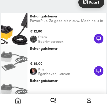
Kaart
Behangafstomer
PowerPlus. Zo goed als nieuw. Machine is in
zeer nette staat en krijgen we graag op
zelfde manier t
€ 12,00
Stern
Boortmeerbeek
behangafstomer
€ 18,00
Kris
Egenhoven, Leuven
Behangafstomer
Te leen
Eli
Lubbeek