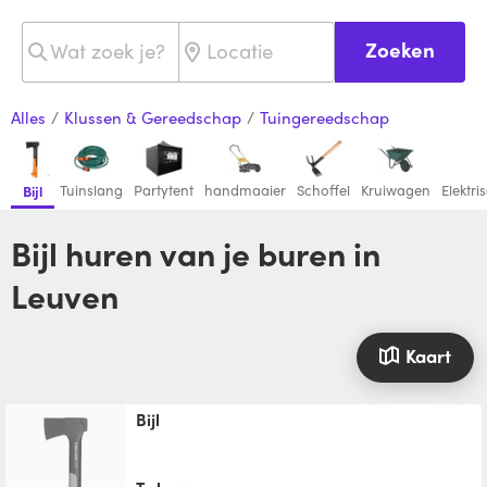
Zoeken
Alles
/
Klussen & Gereedschap
/
Tuingereedschap
Tuinslang
Partytent
handmaaier
Schoffel
Kruiwagen
Elektri
Bijl
Bijl huren van je buren in
Leuven
Kaart
Bijl