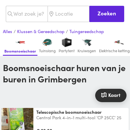
Zoeken
Alles
/
Klussen & Gereedschap
/
Tuingereedschap
Tuinslang
Partytent
Kruiwagen
Elektrische ketti
Boomsnoeischaar
Boomsnoeischaar huren van je
buren in Grimbergen
Kaart
telescopische boomsnoeischaar
Central Park 4-in-1 multi-tool 'CP 25CC' 25
cc Geschikt voor alle snoei- snij en
trimwerkzaamheden