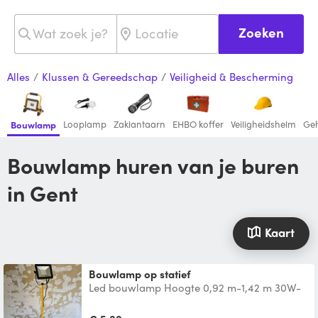
Zoeken
Alles
/
Klussen & Gereedschap
/
Veiligheid & Bescherming
Looplamp
Zaklantaarn
EHBO koffer
Veiligheidshelm
Ge
Bouwlamp
Bouwlamp huren van je buren
in Gent
Kaart
Bouwlamp op statief
Led bouwlamp Hoogte 0,92 m-1,42 m 30W-
2400lmn