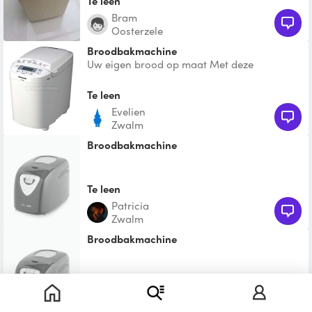
Te leen
Bram
Oosterzele
broodbakmachine
Uw eigen brood op maat Met deze
Panasonic SD-2500WXE broodoven heeft u
altijd vers brood in een han
Te leen
Evelien
Zwalm
Broodbakmachine
Te leen
Patricia
Zwalm
Broodbakmachine
Te leen
Chris