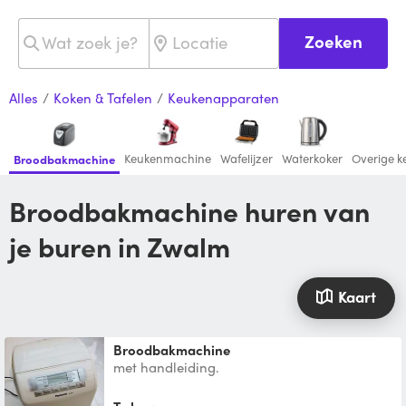
Zoeken
Alles
/
Koken & Tafelen
/
Keukenapparaten
Keukenmachine
Wafelijzer
Waterkoker
Overige 
Broodbakmachine
Broodbakmachine huren van
je buren in Zwalm
Kaart
Broodbakmachine
met handleiding.