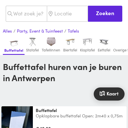
Zoeken
Alles
/
Party, Event & Tuinfeest
/
Tafels
Statafel
Tafellinnen
Biertafel
Klaptafel
Eettafel
Overige 
Buffettafel
Buffettafel huren van je buren
in Antwerpen
Kaart
Buffettafel
Opklapbare buffettafel Open: 2m40 x 0,75m
Toe: 1m20x 0,75m