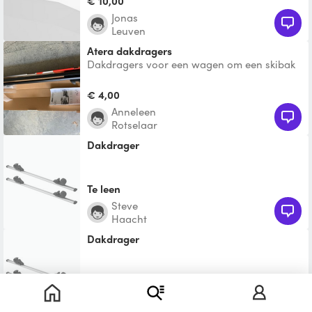
€ 10,00
Jonas
Leuven
Atera dakdragers
Dakdragers voor een wagen om een skibak
of dergelijke te bevestigen. Compatibel met
Diverse merken e
€ 4,00
Anneleen
Rotselaar
Dakdrager
Te leen
Steve
Haacht
Dakdrager
Te leen
jo