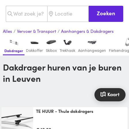
Zoeken
Alles
/
Vervoer & Transport
/
Aanhangers & Dakdragers
Dakkoffer
Skibox
Trekhaak
Aanhangwagen
Fietsendra
Dakdrager
Dakdrager huren van je buren
in Leuven
Kaart
TE HUUR - Thule dakdragers