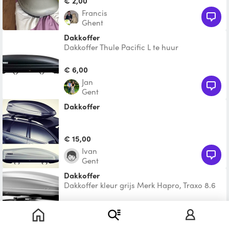
€ 2,00
Francis
Ghent
Dakkoffer
Dakkoffer Thule Pacific L te huur
Kenmerken: • Volume: 420 L • Afmetingen:
196 x 78 x 45 cm • Laadv
€ 6,00
Jan
Gent
Dakkoffer
€ 15,00
Ivan
Gent
Dakkoffer
Dakkoffer kleur grijs Merk Hapro, Traxo 8.6
Opent langs 2 zijden Inhoud 530 l
Binnenmaat 210x85x42 (
€ 7,00
Julia