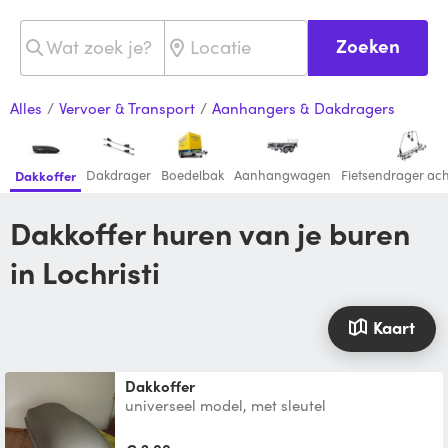
Zoeken
Alles
/
Vervoer & Transport
/
Aanhangers & Dakdragers
Dakdrager
Boedelbak
Aanhangwagen
Fietsendrager ac
Dakkoffer
Dakkoffer huren van je buren
in Lochristi
Kaart
Dakkoffer
universeel model, met sleutel