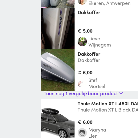
Ekeren, Antwerpen
dakkoffer
€ 5,00
lieve
Wijnegem
Dakkoffer
Dakkoffer
€ 6,00
Stef
Mortsel
Toon nog 1 vergelijkbaar product
Thule Motion XT L 450L 
Thule Motion XT L Black 
met of zonder dragers voor
inhoud
€ 6,00
Maryna
Lier