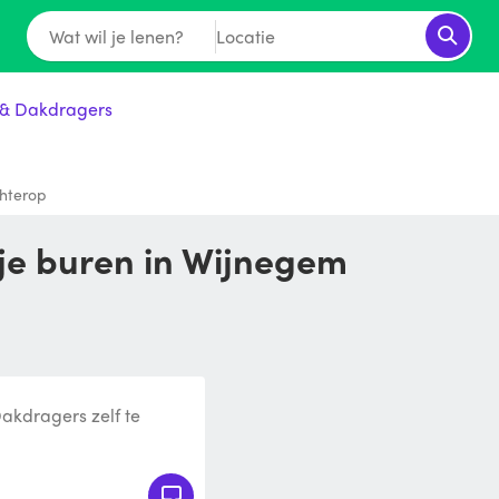
Wat wil je lenen?
Locatie
& Dakdragers
chterop
 je buren in Wijnegem
Dakdragers zelf te