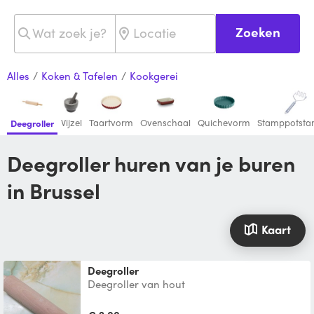
Zoeken
Alles
/
Koken & Tafelen
/
Kookgerei
Vijzel
Taartvorm
Ovenschaal
Quichevorm
Stamppotsta
Deegroller
Deegroller huren van je buren
in Brussel
Kaart
deegroller
Deegroller van hout