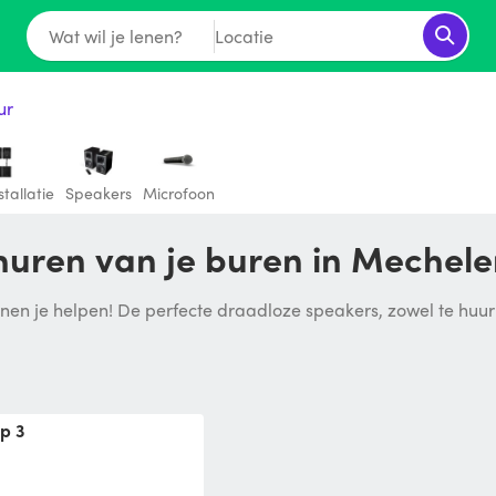
Wat wil je lenen?
Locatie
ur
stallatie
Speakers
Microfoon
 huren van je buren in Mechel
en je helpen! De perfecte draadloze speakers, zowel te huur of
ip 3