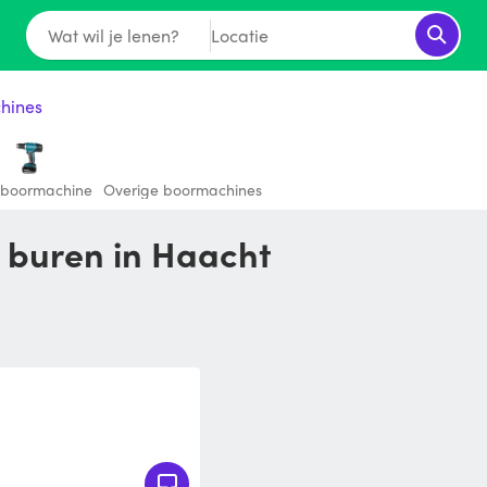
Wat wil je lenen?
Locatie
hines
boormachine
Overige boormachines
je buren in Haacht