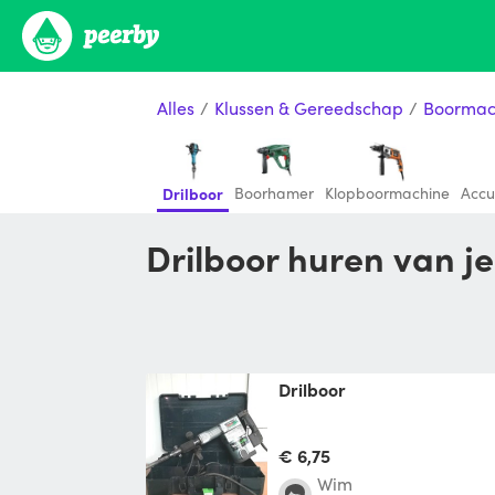
Alles
/
Klussen & Gereedschap
/
Boormac
Boorhamer
Klopboormachine
Accu
Drilboor
Drilboor huren van 
drilboor
€ 6,75
Wim