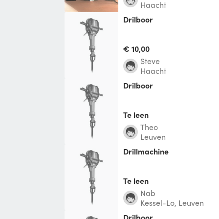
Haacht
Drilboor
€ 10,00
Steve
Haacht
Drilboor
Te leen
Theo
Leuven
Drillmachine
Te leen
Nab
Kessel-Lo, Leuven
Drilboor