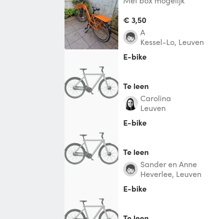
Met box mogelijk
€ 3,50
A
Kessel-Lo, Leuven
E-bike
Te leen
Carolina
Leuven
E-bike
Te leen
Sander en Anne
Heverlee, Leuven
E-bike
Te leen