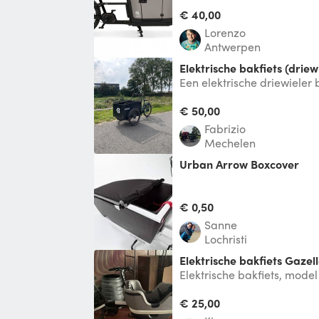
ABUS Bordo slot, 1 AXA wiel
€ 40,00
Lorenzo
Antwerpen
Elektrische bakfiets (driew
Een elektrische driewieler 
plaats is voor twee kindere
€ 50,00
Fabrizio
Mechelen
Urban Arrow Boxcover
€ 0,50
Sanne
Lochristi
Elektrische bakfiets Gazel
Elektrische bakfiets, mode
en zonder regenluifel gebr
€ 25,00