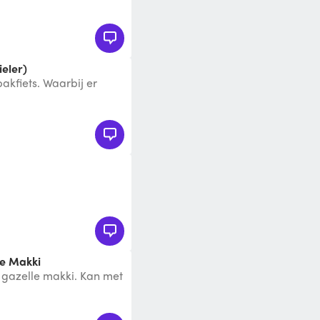
slot met ketting, 1 Bos
ieler)
bakfiets. Waarbij er
n of voor spullen te verv
le Makki
l gazelle makki. Kan met
uikt worden. Er staat e