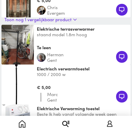
€ 5,00
Chris
Evergem
Toon nog 1 vergelijkbaar product
Elektrische terrasverwarmer
staand model 1.8m hoog
Te leen
herman
Gent
electrisch verwarmtoestel
1000 / 2000 w
€ 5,00
Marc
Gent
Elektrische Verwarming toestel
Beste Ik heb vanaf volgende week geen
vermaning thuis en ze moeten komen het
vervangen. Als jullie e
Te leen