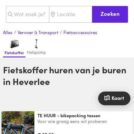
Zoeken
Alles
/
Vervoer & Transport
/
Fietsaccessoires
Fietspomp
Fietskoffer
Fietskoffer huren van je buren
in Heverlee
Kaart
TE HUUR - bikepacking tassen
Voor wie graag eens wil proberen
bikepacken zonder direct in eigen materiaal
te investeren stel ik m