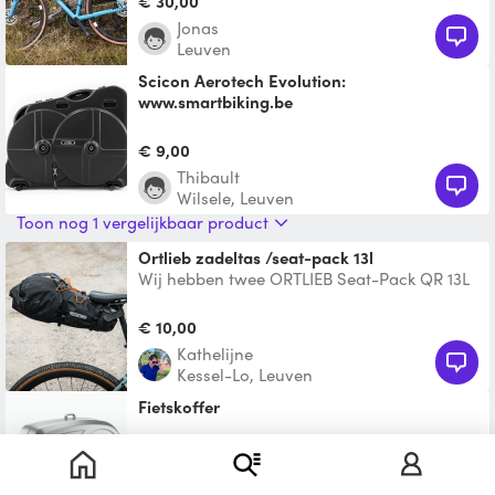
€ 30,00
Jonas
Leuven
Scicon Aerotech Evolution:
www.smartbiking.be
De Aerotech Evolution is de ideale
reisgenoot & geschikt voor race-, triathlon-,
€ 9,00
& cyclofietsen te v
Thibault
Wilsele, Leuven
Toon nog 1 vergelijkbaar product
Ortlieb zadeltas /seat-pack 13l
Wij hebben twee ORTLIEB Seat-Pack QR 13L
zadeltasssen te huur, perfect om te gaan
bikepacken met je
€ 10,00
Kathelijne
Kessel-Lo, Leuven
fietskoffer
€ 9,75