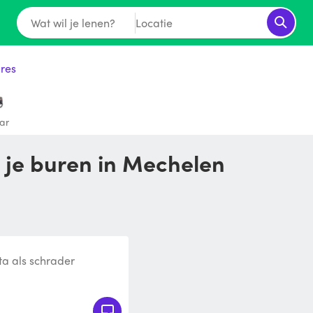
Wat wil je lenen?
Locatie
ires
kar
 je buren in Mechelen
ta als schrader