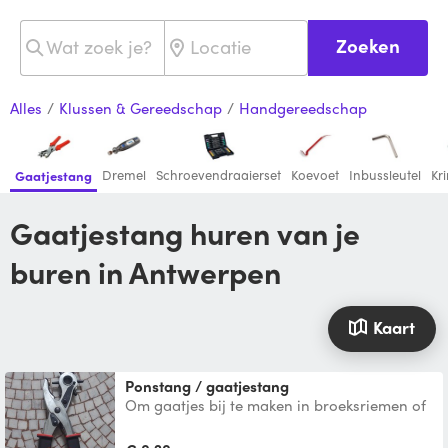
Zoeken
Alles
/
Klussen & Gereedschap
/
Handgereedschap
Dremel
Schroevendraaierset
Koevoet
Inbussleutel
Kr
Gaatjestang
Gaatjestang huren van je
buren in Antwerpen
Kaart
Ponstang / gaatjestang
Om gaatjes bij te maken in broeksriemen of
andere harde textiel. Op verschillende
diameters instelba