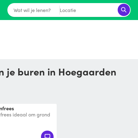
Wat wil je lenen?
Locatie
an je buren in Hoegaarden
infrees
nfrees ideaal om grond
en: 115 x 90 x 40,4 cm