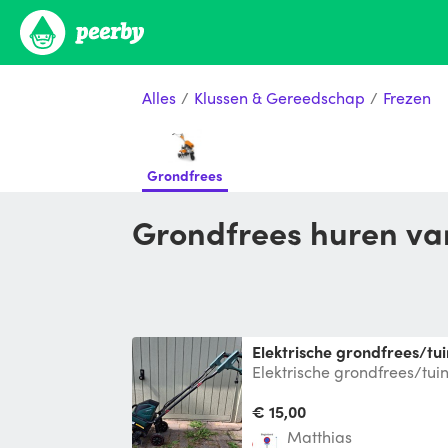
Alles
/
Klussen & Gereedschap
/
Frezen
Grondfrees
Grondfrees huren v
Elektrische grondfrees/tu
Elektrische grondfrees/tui
mee los te maken. Afmeting
G
€ 15,00
Matthias