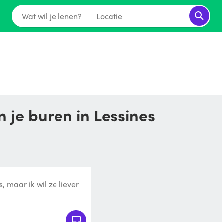
Wat wil je lenen?
Locatie
n je buren in Lessines
, maar ik wil ze liever
s je grasveld,