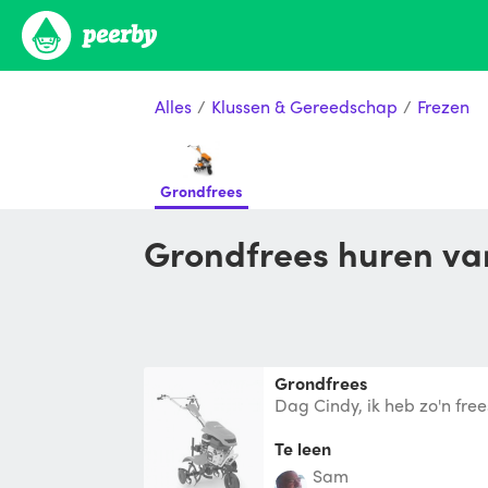
Alles
/
Klussen & Gereedschap
/
Frezen
Grondfrees
Grondfrees huren va
Grondfrees
Dag Cindy, ik heb zo'n frees
zelf bedienen, hoeveel m2 i
Te leen
Sam