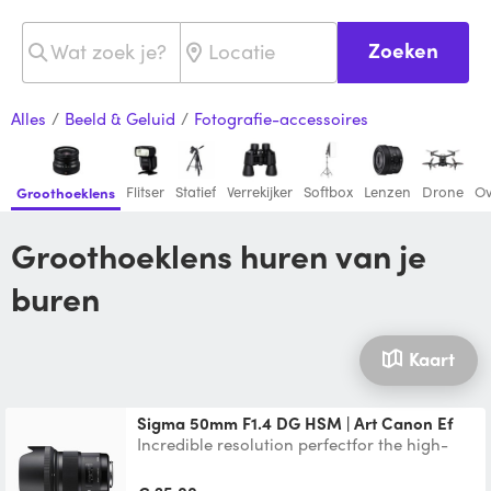
Zoeken
Alles
/
Beeld & Geluid
/
Fotografie-accessoires
Flitser
Statief
Verrekijker
Softbox
Lenzen
Drone
Ov
Groothoeklens
Groothoeklens huren van je
buren
Kaart
Sigma 50mm F1.4 DG HSM | Art Canon Ef
Incredible resolution perfectfor the high-
megapixel era. Introducing the new
benchmark large-apertur