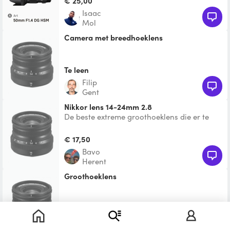
€ 25,00
Isaac
Mol
Camera met breedhoeklens
Te leen
filip
Gent
Nikkor lens 14-24mm 2.8
De beste extreme groothoeklens die er te
vinden is voor Nikon camera's.
€ 17,50
bavo
Herent
Groothoeklens
Te leen
Samuel