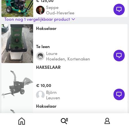
€ 125,00
aangedreven invoerwals zonder
Seppe
Oud-Heverlee
Toon nog 1 vergelijkbaar product
Hakselaar
Te leen
Laure
Hoeleden, Kortenaken
HAKSELAAR
€ 10,00
Björn
Leuven
Hakselaar
Te leen