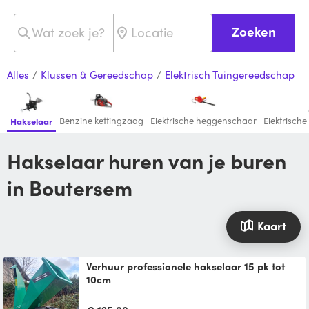
Zoeken
Alles
/
Klussen & Gereedschap
/
Elektrisch Tuingereedschap
Benzine kettingzaag
Elektrische heggenschaar
Elektrisch
Hakselaar
Hakselaar huren van je buren
in Boutersem
Kaart
Verhuur professionele hakselaar 15 pk tot
10cm
Deze professionele benzine hakselaar
verwerkt met zijn krachtige 15 pk