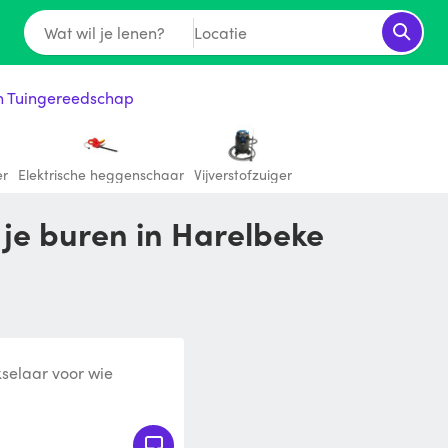
Wat wil je lenen?
Locatie
ch Tuingereedschap
er
Elektrische heggenschaar
Vijverstofzuiger
 je buren in Harelbeke
kselaar voor wie
verwerken. Degelijke en