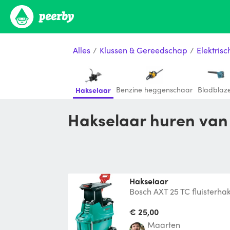
Alles
/
Klussen & Gereedschap
/
Elektris
Benzine heggenschaar
Bladblaz
Hakselaar
Hakselaar huren van
Hakselaar
Bosch AXT 25 TC fluisterha
snoeihout of tuinafval wil 
relati
€ 25,00
Maarten