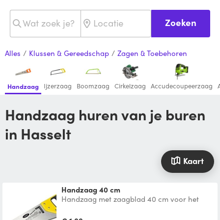
Zoeken
Alles
/
Klussen & Gereedschap
/
Zagen & Toebehoren
Ijzerzaag
Boomzaag
Cirkelzaag
Accudecoupeerzaag
Handzaag
Handzaag huren van je buren
in Hasselt
Kaart
handzaag 40 cm
Handzaag met zaagblad 40 cm voor het
verzagen van platen en planken uit massief
hout, spaanderplaat,