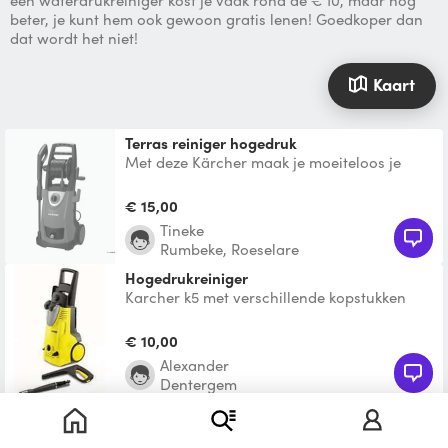
een waterdrukreiniger kost je vaak rond de € 10, maar nog
beter, je kunt hem ook gewoon gratis lenen! Goedkoper dan
dat wordt het niet!
Kaart
Terras reiniger hogedruk
Met deze Kärcher maak je moeiteloos je
terras weer proper. Twee opzetstukken:
gewone hogedruk en ad
€ 15,00
Tineke
Rumbeke, Roeselare
hogedrukreiniger
Karcher k5 met verschillende kopstukken
€ 10,00
Alexander
Dentergem
Hogedrukreiniger