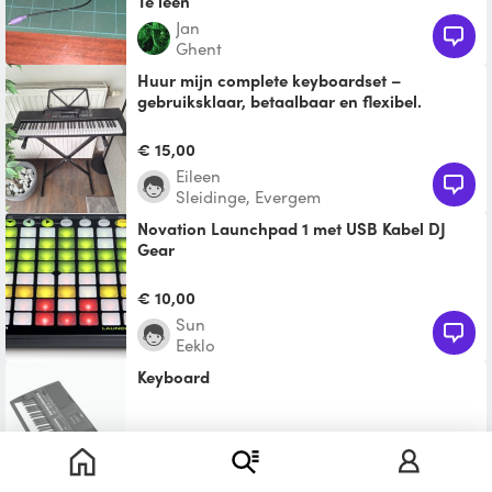
Te leen
jan
Ghent
Huur mijn complete keyboardset –
gebruiksklaar, betaalbaar en flexibel.
Keyboard nodig voor één dag vol muziek,
een creatieve week of een muzikaal project?
€ 15,00
Altijd al eens
Eileen
Sleidinge, Evergem
Novation Launchpad 1 met USB Kabel DJ
Gear
Novation LaunchPad 1 met USB kabel
€ 10,00
Sun
Eeklo
Keyboard
Te leen
nathalie