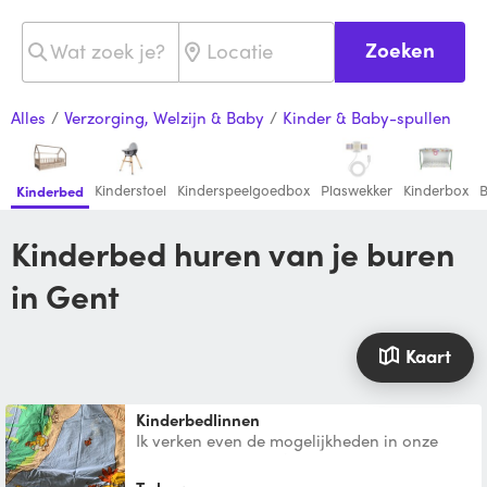
Zoeken
Alles
/
Verzorging, Welzijn & Baby
/
Kinder & Baby-spullen
Kinderstoel
Kinderspeelgoedbox
Plaswekker
Kinderbox
Kinderbed
Kinderbed huren van je buren
in Gent
Kaart
Kinderbedlinnen
Ik verken even de mogelijkheden in onze
‘veilige’ omgeving 😉 wie zou dit
kinderbedlinnen voor lange