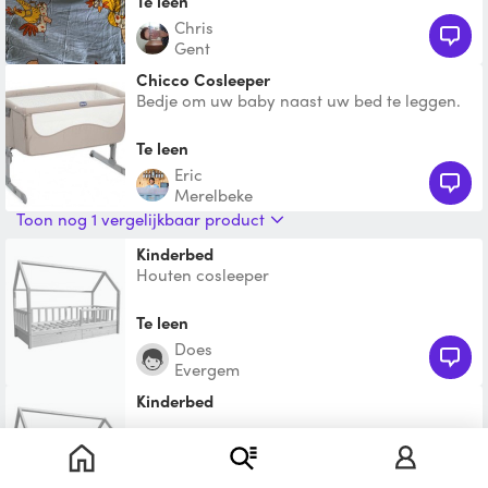
Te leen
Chris
Gent
Chicco Cosleeper
Bedje om uw baby naast uw bed te leggen.
Gemakkelijk voor de eerste weken /
maanden.
Te leen
Eric
Merelbeke
Toon nog 1 vergelijkbaar product
Kinderbed
Houten cosleeper
Te leen
Does
Evergem
kinderbed
€ 0,01