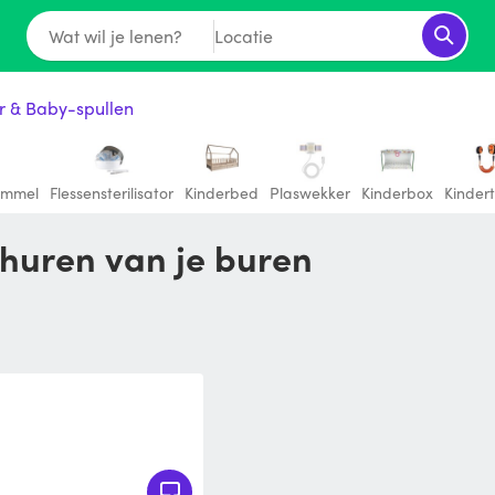
Wat wil je lenen?
Locatie
r & Baby-spullen
ommel
Flessensterilisator
Kinderbed
Plaswekker
Kinderbox
Kindert
 huren van je buren