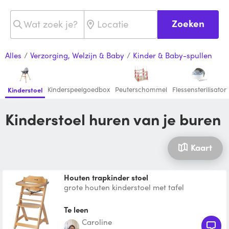
Zoeken
Alles
/
Verzorging, Welzijn & Baby
/
Kinder & Baby-spullen
Kinderspeelgoedbox
Peuterschommel
Flessensterilisator
Kinderstoel
Kinderstoel huren van je buren
Kaart
houten trapkinder stoel
grote houten kinderstoel met tafel
verschillende verstelmogelijkheden, past
onder de meeste tafel al
Te leen
Caroline