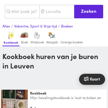
Zoeken
Alles
/
Vakantie, Sport & Vrije tijd
/
Boeken
Boek
Stripboek
Reisgids
Overige boeken
Kookboek
Kookboek huren van je buren
in Leuven
Kaart
Kookboek
Mijn lievelingskookboek is 'wat te koken en
hoe het te koken omdat er foto's in staan
van de verschi