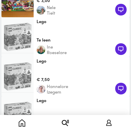
€ 3,00
Nele
Tielt
Lego
Te leen
Ine
Roeselare
lego
€ 7,50
Hannelore
Izegem
Lego
Te leen
Joke