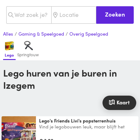
Zoeken
Alles
/
Gaming & Speelgoed
/
Overig Speelgoed
Springtouw
Lego
Lego huren van je buren in
Izegem
Kaart
Lego's Friends Livi's popsterrenhuis
Vind je legobouwen leuk, maar blijft het
daarna gewoon staan? Huur dan deze leuke
bouwset van Lego F