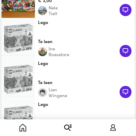
€ 3,00
Nele
Tielt
Lego
Te leen
Ine
Roeselare
Lego
Te leen
Lien
Wingene
lego
€ 7,50
Hannelore