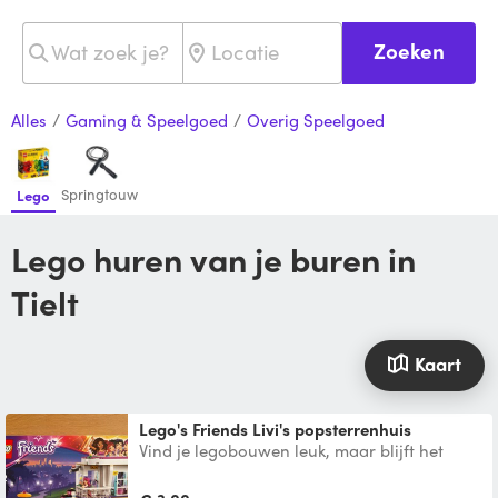
Zoeken
Alles
/
Gaming & Speelgoed
/
Overig Speelgoed
Springtouw
Lego
Lego huren van je buren in
Tielt
Kaart
Lego's Friends Livi's popsterrenhuis
Vind je legobouwen leuk, maar blijft het
daarna gewoon staan? Huur dan deze leuke
bouwset van Lego F