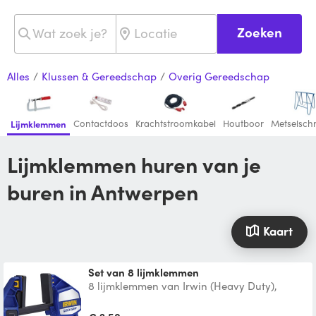
Zoeken
Alles
/
Klussen & Gereedschap
/
Overig Gereedschap
Contactdoos
Krachtstroomkabel
Houtboor
Metselsch
Lijmklemmen
Lijmklemmen huren van je
buren in Antwerpen
Kaart
Set van 8 lijmklemmen
8 lijmklemmen van Irwin (Heavy Duty),
lengte 45cm.