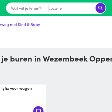
Wat wil je lenen?
Locatie
rweg met Kind & Baby
an je buren in Wezembeek Opp
'5 jaar gebruikt hebben.
e gebeurt en is zo goe