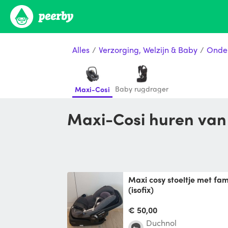
Alles
/
Verzorging, Welzijn & Baby
/
Onde
Baby rugdrager
Maxi-Cosi
Maxi-Cosi huren v
Maxi cosy stoeltje met familyfix voor wagen
(isofix)
Maxi cosy stoeltje die we 1
Er zijn geen ongelukken me
€ 50,00
Duchnol