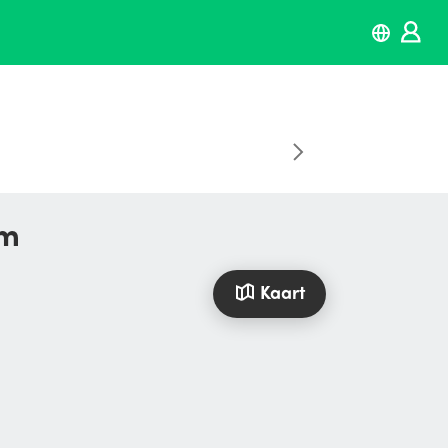
em
Kaart