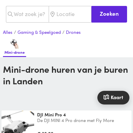
Zoeken
Alles
/
Gaming & Speelgoed
/
Drones
Mini-drone
Mini-drone huren van je buren
in Landen
Kaart
DJI Mini Pro 4
De DJI MINI 4 Pro drone met Fly More
Combo - ik denk niet dat je er meer over
hoeft te zeggen, googl