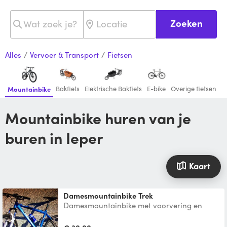
Zoeken
Alles
/
Vervoer & Transport
/
Fietsen
Bakfiets
Elektrische Bakfiets
E-bike
Overige fietsen
Mountainbike
Mountainbike huren van je
buren in Ieper
Kaart
Damesmountainbike Trek
Damesmountainbike met voorvering en
aluminium kader.