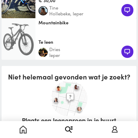
€ 30,00
Tine
Hollebeke, Ieper
Mountainbike
Te leen
Dries
Ieper
Niet helemaal gevonden wat je zoekt?
Plaats een leenoproep in je buurt
Wat zou je willen lenen?