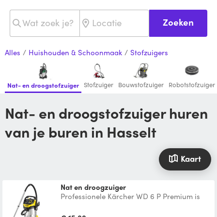
Zoeken
Alles
/
Huishouden & Schoonmaak
/
Stofzuigers
Stofzuiger
Bouwstofzuiger
Robotstofzuiger
Nat- en droogstofzuiger
Nat- en droogstofzuiger huren
van je buren in Hasselt
Kaart
nat en droogzuiger
Professionele Kärcher WD 6 P Premium is
multifunctionele nat-en droogzuiger
waarmee je dus zowel dro