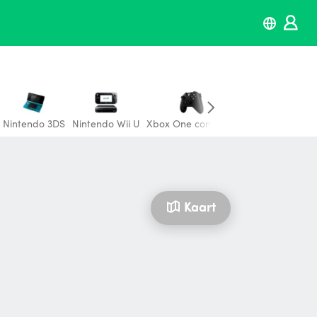
Nintendo 3DS
Nintendo Wii U
Xbox One controller
Playstation 3
N
Kaart