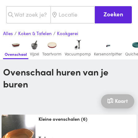
Zoeken
Alles
/
Koken & Tafelen
/
Kookgerei
Vijzel
Taartvorm
Vacuumpomp
Kersenontpitter
Quich
Ovenschaal
Ovenschaal huren van je
buren
Kaart
Kleine ovenschalen (6)