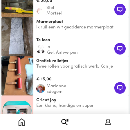
€ 20,00
Stef
Mortsel
Marmerplaat
Ik ruil een wit geadderde marmerplaat
afmetingen 1555 x 485 x 20 mm klein hoekje
af en nog verfreste
Te leen
jo
Kiel, Antwerpen
Grafiek rolletjes
Twee rollen voor grafisch werk. Kan je
gebruiken voor hoogdruk, kartondruk, voor
een middagje creati
€ 15,00
Marianne
Edegem
Cricut Joy
Een kleine, handige en super
gebruiksvriendelijke snijplotter! Altijd leuk
voor een knutselnamiddag:
€ 10,00
#GRNDbrekers