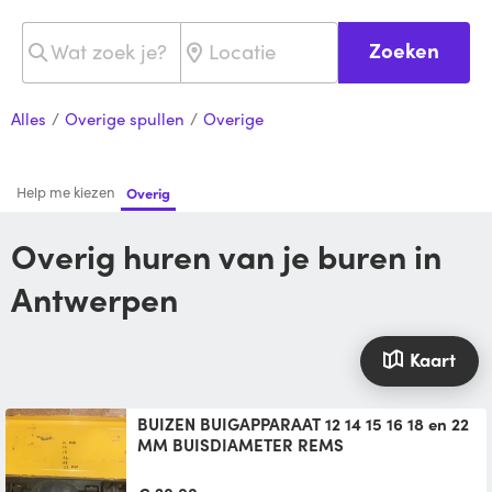
Zoeken
Alles
/
Overige spullen
/
Overige
Help me kiezen
Overig
Overig huren van je buren in
Antwerpen
Kaart
BUIZEN BUIGAPPARAAT 12 14 15 16 18 en 22
MM BUISDIAMETER REMS
BUIZEN BUIGAPPARAAT 12 14 15 16 18 en 22
MM BUISDIAMETER REMS