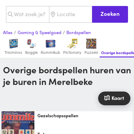
Zoeken
Alles
/
Gaming & Speelgoed
/
Bordspellen
Triominos
Boggle
Rummikub
Pictionary
Puzzels
Overige bordspell
Overige bordspellen huren van
je buren in Merelbeke
Kaart
Gezelschapsspellen