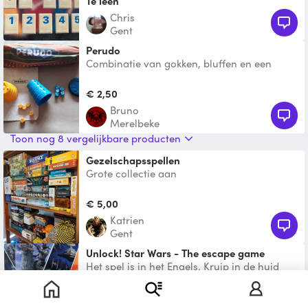
Te leen
Chris
Gent
Perudo
Combinatie van gokken, bluffen en een
pokerface 3 to 8 spelers Inclusief spelregels
€ 2,50
Bruno
Merelbeke
Toon nog 8 vergelijkbare producten
Gezelschapsspellen
Grote collectie aan
bord/gezelschap/partyspellen. Vraag gerust
of ik een bepaald item in huis heb.
€ 5,00
Katrien
Gent
Unlock! Star Wars - The escape game
Het spel is in het Engels. Kruip in de huid
van rebellen, smokkelaars of agenten van
het Keizerrij
€ 1,00