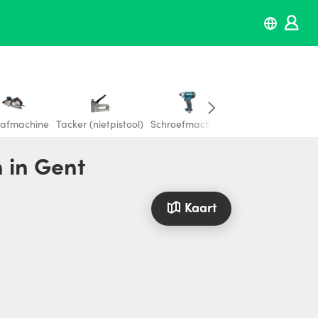
afmachine
Tacker (nietpistool)
Schroefmachine
Warmtebeeldcame
n in Gent
Kaart