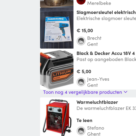
Merelbeke
Slagmoersleutel elektrisch
Elektrische slagmoer sleut
€ 15,00
Brecht
Gent
Black & Decker Accu 18V 4
Past op aangeboden Black 
€ 5,00
Jean-Yves
Gent
Toon nog 4 vergelijkbare producten
Warmeluchtblazer
De warmeluchtblazer EK 33
voor het verwarmen van ru
een we
Te leen
Stefano
Ghent