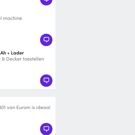
el machine
 Ah + Lader
& Decker toestellen
01 van Eurom is ideaal
imtes tot 50m³ zoals