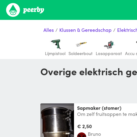
Alles
/
Klussen & Gereedschap
/
Elektris
Lijmpistool
Soldeerbout
Lasapparaat
Accu 
Overige elektrisch 
Sapmaker (stomer)
Om zelf fruitsappen te ma
kookvuur, water toevoegen
kraantje
€ 2,50
Bruno