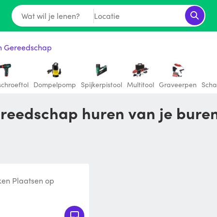
Wat wil je lenen?
Locatie
ch Gereedschap
schroeftol
Dompelpomp
Spijkerpistool
Multitool
Graveerpen
Scha
gereedschap huren van je bure
ken Plaatsen op
 (stomen), aftappen via