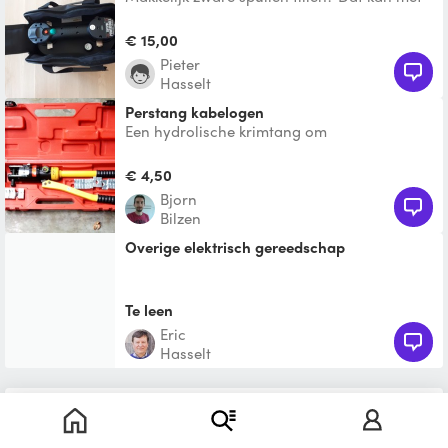
deze vacuüm tiller op accu. Tegeltiller.
Vacuümzuiger. D
€ 15,00
Pieter
Hasselt
Perstang kabelogen
Een hydrolische krimtang om
bevestigingsogen aan elektrische kabels te
voorzien. Alle maten beschikb
€ 4,50
Bjorn
Bilzen
Overige elektrisch gereedschap
Te leen
Eric
Hasselt
Niet helemaal gevonden wat je zoekt?