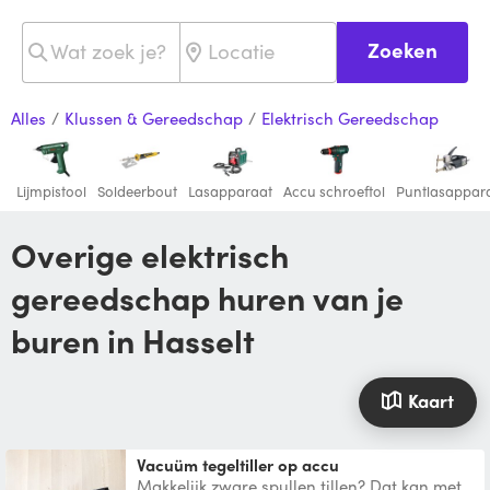
Zoeken
Alles
/
Klussen & Gereedschap
/
Elektrisch Gereedschap
Lijmpistool
Soldeerbout
Lasapparaat
Accu schroeftol
Puntlasappar
Overige elektrisch
gereedschap huren van je
buren in Hasselt
Kaart
Vacuüm tegeltiller op accu
Makkelijk zware spullen tillen? Dat kan met