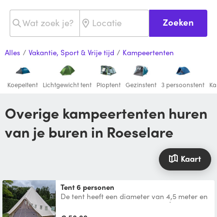
Zoeken
Alles
/
Vakantie, Sport & Vrije tijd
/
Kampeertenten
Koepeltent
Lichtgewicht tent
Ploptent
Gezinstent
3 persoonstent
Ka
Overige kampeertenten huren
van je buren in Roeselare
Kaart
Tent 6 personen
De tent heeft een diameter van 4,5 meter en
een binnenoppervlakte van 16 m². Je hebt
minimaal 7 op 7