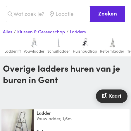
Zoeken
Alles
/
Klussen & Gereedschap
/
Ladders
Ladderlift
Vouwladder
Schuifladder
Huishoudtrap
Reformladder
T
Overige ladders huren van je
buren in Gent
Kaart
Ladder
Vouwladder, 1,6m